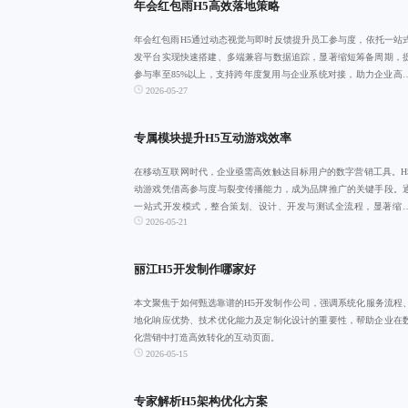
年会红包雨H5高效落地策略
年会红包雨H5通过动态视觉与即时反馈提升员工参与度，依托一站
发平台实现快速搭建、多端兼容与数据追踪，显著缩短筹备周期，
参与率至85%以上，支持跨年度复用与企业系统对接，助力企业高
2026-05-27
成互动活动
专属模块提升H5互动游戏效率
在移动互联网时代，企业亟需高效触达目标用户的数字营销工具。H
动游戏凭借高参与度与裂变传播能力，成为品牌推广的关键手段。
一站式开发模式，整合策划、设计、开发与测试全流程，显著缩
2026-05-21
期、提升质量。
丽江H5开发制作哪家好
本文聚焦于如何甄选靠谱的H5开发制作公司，强调系统化服务流程
地化响应优势、技术优化能力及定制化设计的重要性，帮助企业在
化营销中打造高效转化的互动页面。
2026-05-15
专家解析H5架构优化方案