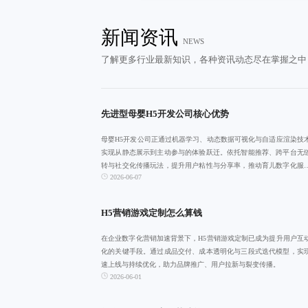
新闻资讯
NEWS
了解更多行业最新知识，各种资讯动态尽在掌握之中
先进型母婴H5开发公司核心优势
母婴H5开发公司正通过机器学习、动态数据可视化与自适应渲染技
实现从静态展示到主动参与的体验跃迁。依托智能推荐、跨平台无
转与社交化传播玩法，提升用户粘性与分享率，推动育儿数字化服
2026-06-07
智能化、情感
H5营销游戏定制怎么算钱
在企业数字化营销加速背景下，H5营销游戏定制已成为提升用户互
化的关键手段。通过成品交付、成本透明化与三段式迭代模型，实
速上线与持续优化，助力品牌推广、用户拉新与裂变传播。
2026-06-01