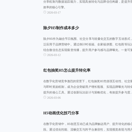
分享机制与数据追踪能力，实现高效转化与品牌信任构建，是提升
效率的核心引擎。
2026-03-17
除夕H5制作成本多少
除夕H5作为融合节日氛围、社交分享与轻量化交互的数字互动形式
泛应用于品牌营销中。通过倒计时祝福、全家福拼图、红包雨等玩
结合微信生态实现裂变传播，提升用户参与感与品牌曝光。一套可
2026-03-12
的五步设计法
红包抽奖H5怎么提升转化率
在数字化营销竞争激烈的背景下，红包抽奖H5凭借强互动性、社交
与即时奖励机制，成为企业突破用户增长瓶颈、实现品牌曝光与转
提升的核心工具。通过创新玩法设计与策略优化，有效提升参与度
2026-03-06
享率，助力品
H5动画优化技巧分享
在数字化营销中，H5创意互动已成为品牌触达用户、提升转化的核
段。通过优化性能、流畅交互与跨平台兼容性，实现视觉表现与用