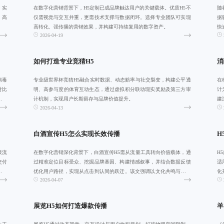
，实
在数字化营销背景下，H5定制已成品牌触达用户的关键载体。优质H5不
随
、高
仅需视觉与交互并重，更需技术支撑与数据闭环。选择专业团队可实现
据
高转化、强传播的营销效果，并构建可持续复用的数字资产。
快
2026-04-19
态
如何打造专业竞猜H5
消
病毒
专业级世界杯竞猜H5融合实时数据、动态赔率与社交裂变，构建公平透
在
对比
明、高参与度的体育互动生态，通过虚拟积分联动现实奖励及第三方审
计
戏在
计机制，实现用户长期留存与品牌价值提升。
建
2026-04-13
情
白酒宣传H5怎么实现长效传播
H
接流
在数字化营销深化背景下，白酒宣传H5需从流量工具转向价值载体，通
H
交付
过精准定位目标受众、挖掘品牌基因、构建情感叙事，并结合数据反馈
适
应以
优化用户路径，实现从点击到认同的跃迁。该文强调以文化共鸣与互动
化
2026-04-07
体验为核心，
展览H5如何打造爆款传播
羊