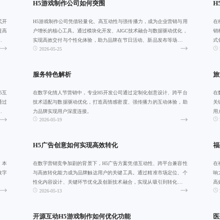
H5游戏制作公司如何突围
H
式开
H5游戏制作公司凭借轻量化、高互动性与强传播力，成为企业营销与用
在
提高
户增长的核心工具。通过模块化开发、AIGC技术融合与数据驱动优化，
销
效完
实现高效交付与个性化体验，助力品牌在节日活动、新品发布等场景中
式
2026-05-25
实现精准
开
服务特色解析
旅
5互
在数字化情人节营销中，专业H5开发公司通过定制化创意设计、跨平台
在
通过
技术适配与数据驱动优化，打造高情感密度、强传播力的互动体验，助
关
短周
力品牌实现用户深度连接。
用
2026-05-19
例
H5广告创意如何实现高效转化
福
、本
在数字营销竞争加剧的背景下，H5广告方案凭借互动性、跨平台兼容性
在
数字
与高效转化能力成为品牌触达用户的关键工具。通过精准市场定位、个
响
性化内容设计、关键环节优化及创新技术融合，实现从吸引到转化的全
高
2026-05-13
链路闭环，助
力
开源互动H5游戏制作如何优化功能
医