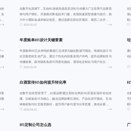
验的
在数字化浪潮下，互动H5游戏凭借高灵活性与传播力广泛应用于品牌营
在
，实
销与用户增长。开源模式降低技术门槛，实现快速原型搭建与迭代，助
渐
H5
力中小团队低成本验证创意。通过选择活跃社区项目、规范二次开发与
助
2026-05-07
定期依赖审计
年度账单H5设计关键要素
垃
于一
年度账单H5已从单纯的数据汇总演变为融合数据可视化、情感化设计与
通
量爆
社交裂变的互动产品，通过个性化内容激发用户共鸣，提升品牌粘性与
动
传播效果。面对隐私焦虑与同质化挑战，需强化定制化与用户自主性，
2026-05-01
推动数据产品
白酒宣传H5如何提升转化率
H
获客
在数字化转型背景下，白酒品牌通过高转化率的H5页面实现年轻化传
在
据驱
播。以框架设计为核心，融合品牌故事沉浸化、产品信息可视化、互动
手
体验机制与社交裂变路径，提升用户参与度与分享意愿，推动从观看到
精
2026-04-25
行动的闭环转化
H5定制公司怎么选
广