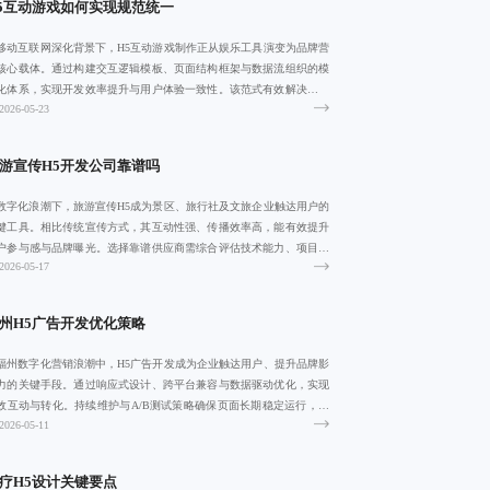
5互动游戏如何实现规范统一
移动互联网深化背景下，H5互动游戏制作正从娱乐工具演变为品牌营
核心载体。通过构建交互逻辑模板、页面结构框架与数据流组织的模
化体系，实现开发效率提升与用户体验一致性。该范式有效解决重复
2026-05-23
发、维护困
游宣传H5开发公司靠谱吗
数字化浪潮下，旅游宣传H5成为景区、旅行社及文旅企业触达用户的
键工具。相比传统宣传方式，其互动性强、传播效率高，能有效提升
户参与感与品牌曝光。选择靠谱供应商需综合评估技术能力、项目案
2026-05-17
真实性与售
州H5广告开发优化策略
福州数字化营销浪潮中，H5广告开发成为企业触达用户、提升品牌影
力的关键手段。通过响应式设计、跨平台兼容与数据驱动优化，实现
效互动与转化。持续维护与A/B测试策略确保页面长期稳定运行，助
2026-05-11
本地企业
疗H5设计关键要点