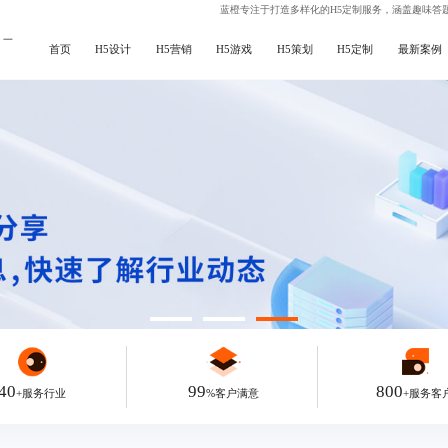
蓝橙专注于打造多样化的H5定制服务，涵盖
趣味答题
计
一
首页
H5设计
H5营销
H5游戏
H5策划
H5定制
最新案例
40
99
800
+服务行业
%客户满意
+服务客