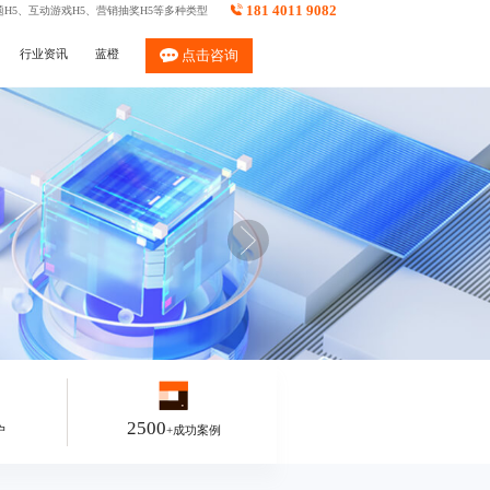
181 4011 9082
H5
、
互动游戏H5
、
营销抽奖H5
等多种类型
行业资讯
蓝橙
点击咨询
2500
户
+成功案例