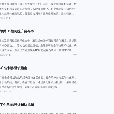
着数字营销需求升级，托管模式下的广告H5开发凭借模板化搭建、数
驱动优化与多渠道分发能力，实现高效转化。企业无需技术团队即可
速构建高转化落地页，显著缩短周期并提升投放效果，推动营销从静
2026-04-17
展示向智能
除类H5如何提升留存率
移动互联网轻度娱乐生态中，消除类H5游戏面临同质化困境，需以设
为核心驱动力，通过动态视觉反馈、主题叙事融合与响应式优化，构
沉浸式体验。真正优秀的消除类H5应超越界面装饰，实现感官唤醒与
2026-04-11
感共鸣，
5广告制作避坑指南
5广告制作通过融合视觉表现与交互体验，提升用户参与度与转化率，
用于快消品、电商、教育等行业。通过优化用户旅程设计、采用模板
开发与合理预算控制，可实现高效落地与高传播效果。
2026-04-05
了个羊H5设计秘诀揭秘