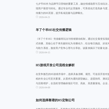
七夕节H5作为品牌节日营销的重要工具，融合情感场景与互动玩法
现用户裂变与转化。通过专业代运营服务，可系统化打造高参与度
传播力的H5页面，提升私域流量与品牌曝光。
2026-04-21
羊了个羊H5社交传播逻辑
《羊了个羊H5》凭借极简玩法与情绪驱动机制，通过社交裂变实现
式传播。其核心在于将失败转化为传播动力，结合每日挑战、好友
与助力系统，激发用户竞争心理与分享欲。该案例揭示了轻量化游
2026-04-15
流量红利见顶
H5游戏开发公司流程全解析
在竞争激烈的H5游戏市场中，选择具备清晰、规范、可追踪开发对
程的专业公司至关重要。从需求沟通到原型确认、进度协同、测试
与后期维护，全流程管理确保项目可控、高效、高质量落地。企业
2026-04-09
流程为筛选标
如何选择靠谱的H5定制公司