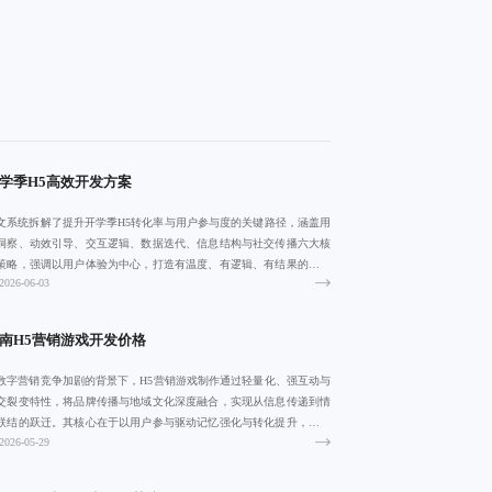
学季H5高效开发方案
文系统拆解了提升开学季H5转化率与用户参与度的关键路径，涵盖用
洞察、动效引导、交互逻辑、数据迭代、信息结构与社交传播六大核
策略，强调以用户体验为中心，打造有温度、有逻辑、有结果的互动
2026-06-03
验。
南H5营销游戏开发价格
数字营销竞争加剧的背景下，H5营销游戏制作通过轻量化、强互动与
交裂变特性，将品牌传播与地域文化深度融合，实现从信息传递到情
联结的跃迁。其核心在于以用户参与驱动记忆强化与转化提升，适用
2026-05-29
文旅推广、