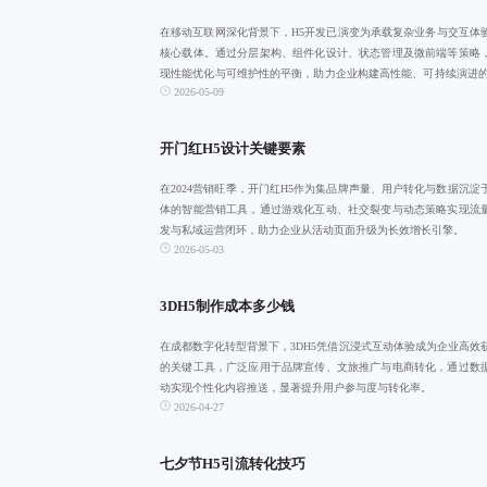
在移动互联网深化背景下，H5开发已演变为承载复杂业务与交互体
核心载体。通过分层架构、组件化设计、状态管理及微前端等策略
现性能优化与可维护性的平衡，助力企业构建高性能、可持续演进的
2026-05-09
应用体系。
开门红H5设计关键要素
在2024营销旺季，开门红H5作为集品牌声量、用户转化与数据沉淀
体的智能营销工具，通过游戏化互动、社交裂变与动态策略实现流
发与私域运营闭环，助力企业从活动页面升级为长效增长引擎。
2026-05-03
3DH5制作成本多少钱
在成都数字化转型背景下，3DH5凭借沉浸式互动体验成为企业高效
的关键工具，广泛应用于品牌宣传、文旅推广与电商转化，通过数
动实现个性化内容推送，显著提升用户参与度与转化率。
2026-04-27
七夕节H5引流转化技巧