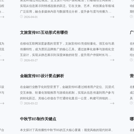
心工
展览H5通过动态视觉、交互设计与用户旅程规划，打破物理空间限制，
《
流程
实现从信息展示到情感连接的跃迁。它在文旅、艺术、科技展会等领域
动
合同
广泛应用，融合多媒体内容与数据埋点分析，提升参与度与传播力，助
期
2026-04-01
力品牌打造可
打
文旅宣传H5互动形式有哪些
广
成为
在移动互联网深度渗透的背景下，文旅宣传H5凭借轻量化、强互动与易
在
用流
传播特性，成为景区品牌推广的核心工具。通过故事化叙事与游戏化交
通
法，
互设计，实现从静态展示到深度体验的转型，提升用户停留时长与分享
结
2026-03-27
意愿，并结合
发
金融宣传H5设计要点解析
营
库设
在金融行业数字化转型背景下，金融宣传H5通过精准用户定位、沉浸式
在
率与
交互体验、轻量化智能推荐与游戏化机制，实现从信息传递到用户参与
成
的转化跃迁。其核心价值在于打通转化最后一公里，构建可持续的数字
具
2026-03-22
传播闭环，助
化
中秋节H5制作关键点
哪
平台
本文探讨了高传播性中秋节H5的五大核心要素：视觉风格的现代转译、
在