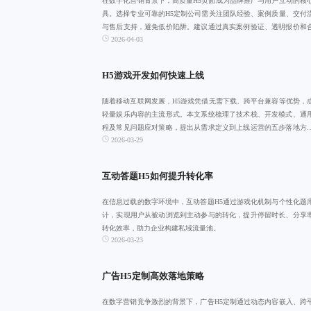
在数字化营销背景下，高质量H5页面成为品牌推广与用户互动的核
具。选择专业可靠的H5定制公司需关注团队经验、案例质量、交付
与售后支持，避免低价陷阱。建议通过真实案例验证、透明报价和
2026-04-03
约束建立科
H5游戏开发如何快速上线
随着移动互联网发展，H5游戏凭借无需下载、跨平台兼容等优势，
轻量娱乐内容的主流形式。本文系统梳理了技术栈、开发模式、通
程及常见问题应对策略，提出从需求定义到上线运营的五步落地方
2026-03-29
助力团队高效
互动答题H5如何提升转化率
在信息过载的数字环境中，互动答题H5通过游戏化机制与个性化题
计，实现用户从被动浏览到主动参与的转化，提升停留时长、分享
转化效率，助力企业构建私域流量池。
2026-03-23
广告H5定制高效落地策略
在数字营销竞争激烈的背景下，广告H5定制通过动态内容嵌入、跨