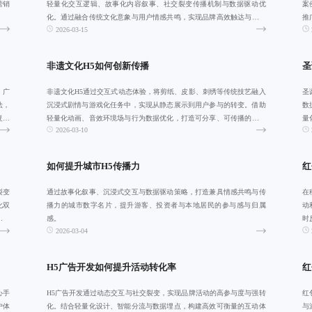
营销
轻量化交互逻辑、故事化内容叙事、社交裂变传播机制与数据驱动优
案
化。通过融合传统文化意象与用户情感共鸣，实现品牌高效触达与深度
推
2026-03-15
连接，助力节日
协
非遗文化H5如何创新传播
圣
，广
非遗文化H5通过交互式动态体验，将剪纸、皮影、刺绣等传统技艺融入
圣
法，
沉浸式剧情与游戏化任务中，实现从静态展示到用户参与的转变。借助
数
复制
轻量化动画、音效环境场与行为数据优化，打造可分享、可传播的文化
量
2026-03-10
传播新范式，
容
如何提升城市H5传播力
红
裂变
通过故事化叙事、沉浸式交互与数据驱动策略，打造兼具情感共鸣与传
在
化双
播力的城市数字名片，提升游客、投资者与本地居民的参与感与归属
动
与分
感。
时
2026-03-04
流
H5广告开发如何提升活动转化率
红
心手
H5广告开发通过动态交互与社交裂变，实现品牌活动的高参与度与强转
红
户体
化。结合轻量化设计、智能分流与数据埋点，构建高效可衡量的互动体
与