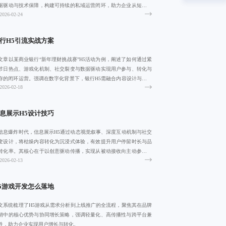
据驱动与技术保障，构建可持续的私域运营闭环，助力企业从短期引
2026-02-24
走向长期沉
行H5引流实战方案
文章以某商业银行“新年理财挑战赛”H5活动为例，阐述了如何通过紧
节日热点、游戏化机制、社交裂变与数据驱动实现用户参与、转化与
存的闭环运营。强调在数字化背景下，银行H5需融合内容设计与技术
2026-02-18
化，构
息展示H5设计技巧
信息爆炸时代，信息展示H5通过动态视觉叙事、深度互动机制与社交
变设计，将枯燥内容转化为沉浸式体验，有效提升用户停留时长与品
转化率。其核心在于以创意驱动传播，实现从被动接收向主动参与的
2026-02-13
变，助力品
5游戏开发怎么落地
文系统梳理了H5游戏从需求分析到上线推广的全流程，聚焦其在品牌
销中的核心优势与协同增长策略，强调轻量化、高传播性与跨平台兼
性，助力企业实现用户增长与转化。