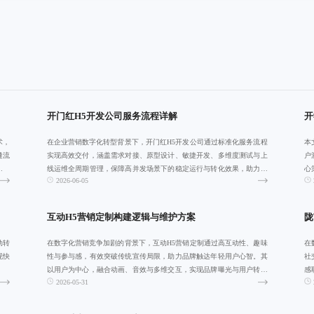
开门红H5开发公司服务流程详解
开
术，
在企业营销数字化转型背景下，开门红H5开发公司通过标准化服务流程
本
缝流
实现高效交付，涵盖需求对接、原型设计、敏捷开发、多维度测试与上
户
务向
线运维全周期管理，保障高并发场景下的稳定运行与转化效果，助力品
心
2026-06-05
牌在关键营销
体
互动H5营销定制构建逻辑与维护方案
陇
动转
在数字化营销竞争加剧的背景下，互动H5营销定制通过高互动性、趣味
在
现快
性与参与感，有效突破传统宣传局限，助力品牌触达年轻用户心智。其
社
以用户为中心，融合动画、音效与多维交互，实现品牌曝光与用户转化
感
2026-05-31
双提升，广泛
于