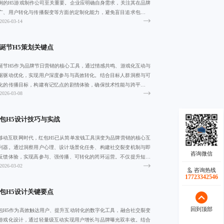
例的H5游戏制作公司至关重要。企业应明确自身需求，关注其在品牌
广、用户转化与传播裂变等方面的定制化能力，避免盲目追求包装。
2026-03-14
同营销凭借
诞节H5策划关键点
诞节H5作为品牌节日营销的核心工具，通过情感共鸣、游戏化互动与
据驱动优化，实现用户深度参与与高效转化。结合目标人群洞察与可
化的传播目标，构建有记忆点的剧情体验，确保技术性能与跨平台兼
2026-03-08
性，最终沉
包H5设计技巧与实战
移动互联网时代，红包H5已从简单发钱工具演变为品牌营销的核心互
利器。通过洞察用户心理、设计场景化任务、构建社交裂变机制与即
反馈体验，实现高参与、强传播、可转化的闭环运营。不仅提升短期
2026-03-02
量，更助力
咨询热线
咨询热线
17723342546
18140119082
包H5设计关键要点
回到顶部
回到顶部
包H5作为高效触达用户、提升互动转化的数字化工具，融合社交裂变
游戏化设计，通过轻量级互动实现用户增长与品牌曝光双丰收。结合