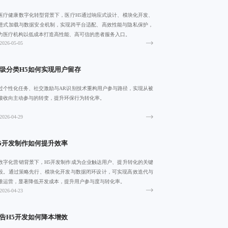
医疗健康数字化转型背景下，医疗H5通过响应式设计、模块化开发、
进式加载与数据安全机制，实现跨平台适配、高效性能与隐私保护，
力医疗机构以低成本打造高性能、高可信的患者服务入口。
2026-05-05
圾分类H5如何实现用户留存
过个性化任务、社交激励与AR识别技术重构用户参与路径，实现从被
接收向主动参与的转变，提升环保行为转化率。
2026-04-29
5开发制作如何提升效率
数字化营销背景下，H5开发制作成为企业触达用户、提升转化的关键
段。通过策略先行、模块化开发与数据闭环设计，可实现高效迭代与
准运营，显著降低开发成本，提升用户参与度与转化率。
2026-04-23
告H5开发如何降本增效