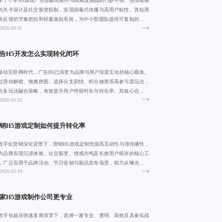
羊了个羊H5游戏》凭借极简操作与高难度挑战的巧妙平衡、强情绪驱
的关卡设计及社交裂变机制，实现病毒式传播与高用户粘性。其短周
快反馈的节奏把控和轻量激励系统，为中小型团队提供可复制的爆款
2026-03-31
造路径，凸
告H5开发怎么实现转化闭环
移动互联网时代，广告H5已演变为品牌与用户深度互动的核心载体。
过滑动解锁、拖拽拼图、选择分支剧情、积分抽奖等高参与度玩法，
合多玩法融合策略，有效提升用户停留时长与转化率。其核心在于激
2026-03-25
用户的掌控
销H5游戏定制如何提升转化率
数字化营销深化背景下，营销H5游戏定制凭借高互动性与强传播性，
为品牌实现沉浸体验、社交裂变、情感共鸣及长效用户留存的核心工
，广泛应用于品牌活动、节日促销与新品发布场景，助力从曝光到转
2026-03-19
的全链路增
家H5游戏制作公司更专业
数字化娱乐快速发展背景下，选择一家专业、透明、高效且具备实战