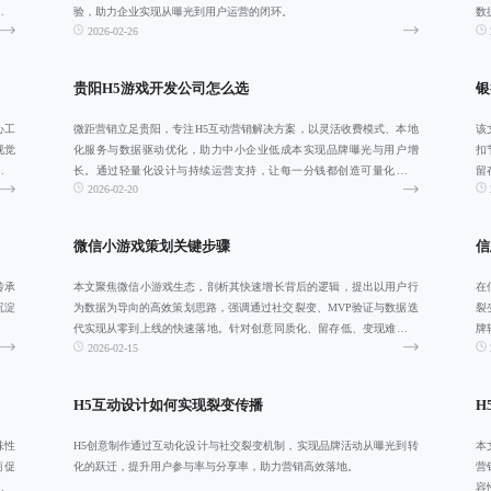
中心
验，助力企业实现从曝光到用户运营的闭环。
数
2026-02-26
爆
贵阳H5游戏开发公司怎么选
银
心工
微距营销立足贵阳，专注H5互动营销解决方案，以灵活收费模式、本地
该
视觉
化服务与数据驱动优化，助力中小企业低成本实现品牌曝光与用户增
扣
动有
长。通过轻量化设计与持续运营支持，让每一分钱都创造可量化的价
留
2026-02-20
值，推动区域数字
优
微信小游戏策划关键步骤
信
传承
本文聚焦微信小游戏生态，剖析其快速增长背后的逻辑，提出以用户行
在
沉淀
为数据为导向的高效策划思路，强调通过社交裂变、MVP验证与数据迭
裂
代实现从零到上线的快速落地。针对创意同质化、留存低、变现难等痛
牌
2026-02-15
点，提供可复
转
H5互动设计如何实现裂变传播
H
味性
H5创意制作通过互动化设计与社交裂变机制，实现品牌活动从曝光到转
本
商促
化的跃迁，提升用户参与率与分享率，助力营销高效落地。
营
强连
容