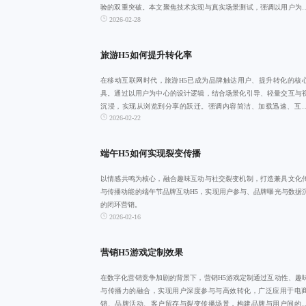
验的双重突破。本文聚焦技术实现与真实场景测试，强调以用户为
2026-02-28
的开发理念，
旅游H5如何提升转化率
在移动互联网时代，旅游H5已成为品牌触达用户、提升转化的核
具。通过以用户为中心的设计逻辑，结合场景化引导、轻量交互与
沉浸，实现从浏览到分享的跃迁。强调内容简洁、加载迅速、互
2026-02-22
趣，有效提升停留
端午H5如何实现裂变传播
以情感共鸣为核心，融合趣味互动与社交裂变机制，打造兼具文化
与传播动能的端午节品牌互动H5，实现用户参与、品牌曝光与数据
的闭环营销。
2026-02-16
营销H5游戏定制效果
在数字化营销竞争加剧的背景下，营销H5游戏定制通过互动性、趣
与传播力的融合，实现用户深度参与与高效转化，广泛应用于电
销、品牌活动、客户留存与裂变传播场景，构建品牌与用户间的