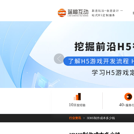
新意玩法+创意设计
一
站式H5定制服务
10
40
开发经验
+服务
行业资讯
3DH5制作成本多少钱
>