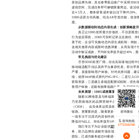
茶饮品牌为例，其在春季新品推广中采用3DH
虚拟空间，完成任务即可解锁限量周边。该活动
近4.5万人，整体获客成本较以往下降约28
3DH5还原古街风貌，结合AR导览功能，使
愿。
从数据驱动到动态内容生成：创新策略提升
真正让3DH5发挥最大价值的，不仅是视觉
行为追踪系统，3DH5可实时记录点击路径、
基于此，企业可实施动态内容生成机制：例如
送相关推荐内容或限时优惠弹窗，从而实现个
活动中验证成效，平均转化率提升超过40%，
常见挑战与优化建议
尽管3DH5前景广阔，但在实际落地过程中
移动端适配不佳以及跨平台兼容性差。部分早期
严重，直接影响用户体验。针对此类问题，建
缩，使用WebP格式替代PNG/JPG；二是引
获取资源；三是建立多端适配测试机制，优先保
善用户体验，还能有效降低跳出率，为后续转化
未来展望：3DH5或将重塑区域数字营销生
随着5G网络普及与终端算力提升，3DH5的
乃至西南地区的品牌营销中占据更高比重。不
（CRM）、会员体系运营及线下活动预热等多
链路。更重要的是，随着更多中小企业掌握3D
一批专注于沉浸式内容创作的服务型团队，进
咨询热线
咨询热线
降低30%以上、转化率提升50%的目标，3DH
17723342546
18140119082
我们专注于为企业提供
定制化3DH5解决方
务，助力品牌在成都市场实现高效获客与深度
团队，已成功服务超过60家成都及周边地区企