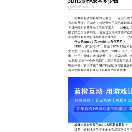
3DH5制作成本多少钱
发布于 2026-04-27
在数字化转型持续深化的当下，企业获客方
力与消费潜力的城市，传统营销手段已难以满
将目光投向更具互动性的数字工具——
3DH5
。
破了静态页面的局限，更通过沉浸式体验有效
市场中脱颖而出的成都本地企业而言，3DH5
什么是3DH5？它与传统H5有何不同？
3DH5，即“三维H5”，是基于HTML5技
文为主、流程固定的展示模式，3DH5引入了
素，让用户能够在虚拟场景中自由探索内容。
动屏幕“走进”一个虚拟展厅，近距离观察产品
境的体验，极大增强了用户的记忆点与情感连接
渐成为提升品牌形象与转化效率的重要载体。
成都企业如何应用3DH5实现高效获客？
目前，成都地区的不少企业在品牌宣传与用户