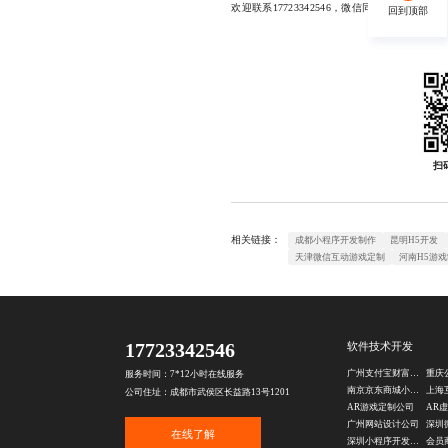
欢迎联系17723342546，微信同号
回到顶部
回到顶部
扫
相关链接：
成都小程序开发制作
昆明H5开发
天津微信互动游戏定制
河南H5游
17723342546
软件技术开发
广州支付宝财富号开发
服务时间：7*12小时在线服务
南京京东商城小程序定制
公司住址：成都市武侯区长益路13号1201
AR游戏定制公司
AR
广州网站设计公司
在线了解
深圳小程序开发公司
会员