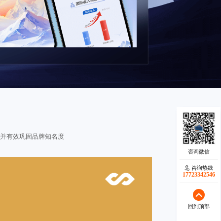
升并有效巩固品牌知名度
咨询热线
咨询热线
17723342546
18140119082
戏
模拟驾驶
车模展示
驾
回到顶部
回到顶部