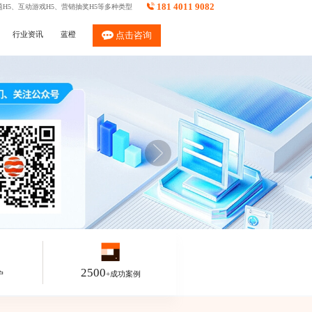
181 4011 9082
H5
、
互动游戏H5
、
营销抽奖H5
等多种类型
行业资讯
蓝橙
点击咨询
2500
户
+成功案例