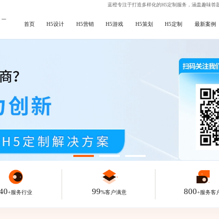
蓝橙专注于打造多样化的H5定制服务，涵盖
趣味答题
计
一
首页
H5设计
H5营销
H5游戏
H5策划
H5定制
最新案例
40
99
800
+服务行业
%客户满意
+服务客