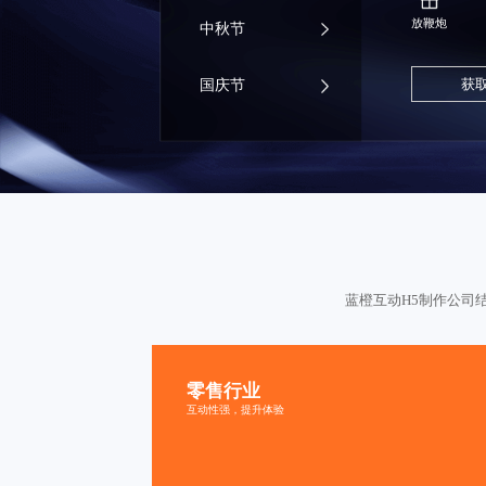
放鞭炮
中秋节
获
国庆节
蓝橙互动
H5制作公司
零售行业
抽奖游戏
购买有礼
互动性强，提升体验
寻物游戏
好友助力