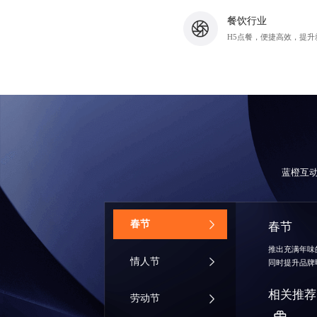
餐饮行业
H5点餐，便捷高效，提升
蓝橙互
‌春节
春节
推出充满年味
情人节
同时提升品牌
相关推荐
劳动节