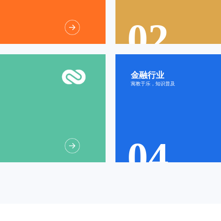
02
金融行业
知识答
寓教于乐，知识普及
信息科
04