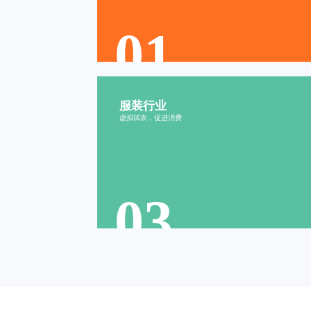
01
服装行业
搭配挑战
DIY游戏
虚拟试衣，促进消费
海报生成
拼图游戏
03