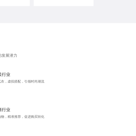
的发展潜力
装行业
试衣，虚拟搭配，引领时尚潮流
商行业
购物，精准推荐，促进购买转化