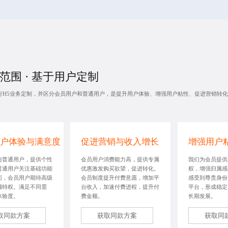
范围 · 基于用户定制
行
H5业务定制
，并区分会员用户和普通用户，是提升用户体验、增强用户粘性、促进营销转化
户体验与满意度
促进营销与收入增长
增强用户
与普通用户，提供个性
会员用户消费能力高，提供专属
我们为会员提供
普通用户关注基础功能
优惠激发购买欲望，促进转化。
权，增强归属感
面，会员用户期待高级
会员制度提升付费意愿，增加平
感受到尊贵身份
属特权。满足不同需
台收入，加速付费进程，提升付
平台，形成稳定
体验度。
费金额。
长期发展。
取同款方案
获取同款方案
获取同