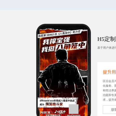
H5定制
基于用户来进
提升用
区分会员
化服务。
和简洁界
功能和专
求，提升
获