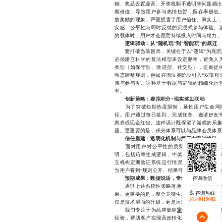
糊、奖品设置虚高、开奖机制不透明等问题频出
期价值，导致用户参与热情短暂，留存率极低
放奖励的现象，严重损害了用户信任。事实上，
实感、公平性与即时反馈的沉浸式参与体验。
的载体时，用户才会愿意持续投入时间与精力。
逻辑驱动：从“随机玩”到“智能玩”的跃迁
要打破当前困局，关键在于以“逻辑”为底层
必须建立科学的算法模型来设定赔率，避免人
类型（如保守型、激进型、社交型），进而提
动态调整规则，例如在淘汰赛阶段引入“双倍积
感与参与度。这种基于数据与逻辑的精细化运
率。
创新策略：虚拟积分+现实奖励联动
为了突破短期热度限制，延长用户生命周期，
径。用户通过每日签到、完成任务、邀请好友
惠券或现金红包。这种设计既保留了游戏的乐趣
题。更重要的是，积分体系可以与品牌会员体系
信任重建：透明化机制与第三方审计接口
面对用户对公平性的质疑，平台必须主动建
明，包括赔率生成逻辑、中奖概率计算方式、
立机构定期验证系统运行情况。此举虽增加初
当用户看到“规则公开、结果可查、过程可验”
预期成果：数据说话，专业即价值
通过上述系统性策略落地，预计可实现用户平均
咨询热线
咨询热线
果。更重要的是，整个竞猜生态将逐步摆脱“博
18140119082
18140119082
仅是技术层面的升级，更是运营理念的革新——从
我们专注于为品牌量身
定制
专业级的世界
经验，帮助客户实现高效转化与用户留存，提供