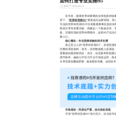
如何打造专业竞猜H5
发布于 2026-04-13
近年来，随着世界杯赛事的全球热度持续攀
景下，“
世界杯竞猜H5
”逐渐成为品牌营销、用
专业的世界杯竞猜H5不仅承载着赛事信息的实
裂变分享等多重功能，构建起一个集娱乐性、
集、话题性强的世界杯周期内，这类H5产品往
量入口。
核心概念：专业竞猜体验的技术支撑
真正意义上的“世界杯竞猜H5”，其底层逻
完整的系统架构：首先，实时数据接入是基础
度数据的毫秒级同步；其次，动态赔率机制通
调节赔率，确保公平性与平台可持续运营；再
分享至朋友圈或群聊，激发裂变传播。这些技术
市场现状：同质化严重，信任危机初现
尽管“世界杯竞猜H5”潜力巨大，但当前市